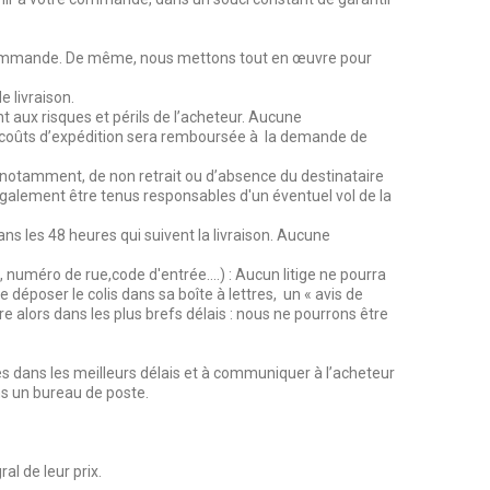
de commande. De même, nous mettons tout en œuvre pour
 livraison.
 aux risques et périls de l’acheteur. Aucune
es coûts d’expédition sera remboursée à la demande de
 notamment, de non retrait ou d’absence du destinataire
galement être tenus responsables d'un éventuel vol de la
s les 48 heures qui suivent la livraison. Aucune
l, numéro de rue,code d'entrée….) : Aucun litige ne pourra
 déposer le colis dans sa boîte à lettres, un « avis de
 alors dans les plus brefs délais : nous ne pourrons être
s dans les meilleurs délais et à communiquer à l’acheteur
ns un bureau de poste.
al de leur prix.