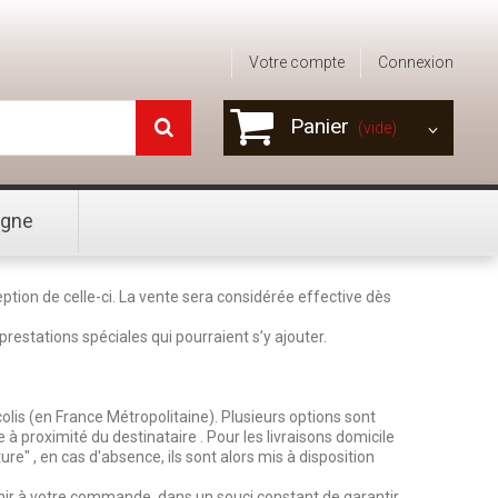
Votre compte
Connexion
Panier
(vide)
igne
ption de celle-ci. La vente sera considérée effective dès
restations spéciales qui pourraient s’y ajouter.
 colis (en France Métropolitaine). Plusieurs options sont
à proximité du destinataire . Pour les livraisons domicile
ure" , en cas d'absence, ils sont alors mis à disposition
enir à votre commande, dans un souci constant de garantir