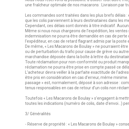
une fraîcheur optimale de nos macarons : Livraison par t
Les commandes sont traitées dans les plus brefs délais 
que les colis parviennent à leurs destinataires dans les me
Cependant, ces délais sont donnés à titre indicatif. Auc
Même si nous nous chargeons de l’expédition, les ventes s
indemnisation ne pourra être demandée en cas de perte de
l'expéditeur, en cas de retard flagrant admis par la poste
De même, « Les Macarons de Boulay » ne pourraient être t
ou de perturbation du trafic pour cause de grève ou aut
marchandise déposée dans la boîte à lettre du destinatair
Toute réclamation pour non-conformité ou produit manquan
réclamation ne pourra être prise en compte passé ce déla
L’acheteur devra veiller à la parfaite exactitude de l’adr
être pris en considération en cas d’erreur, même minime. En
passage » est, normalement, déposé à son adresse : compte
tenus responsables en cas de retour d’un colis non réclam
Toutefois « Les Macarons de Boulay » s’engagent à mettre
toutes les indications (numéro de colis, date d’envoi…) 
3/ Généralités
- Réserve de propriété : « Les Macarons de Boulay » conser