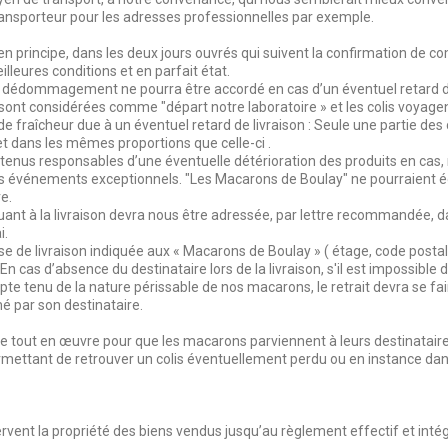
ransporteur pour les adresses professionnelles par exemple.
: en principe, dans les deux jours ouvrés qui suivent la confirmation 
illeures conditions et en parfait état.
un dédommagement ne pourra être accordé en cas d’un éventuel retard de
ont considérées comme "départ notre laboratoire » et les colis voyagent
 fraîcheur due à un éventuel retard de livraison : Seule une partie d
 et dans les mêmes proportions que celle-ci .
enus responsables d’une éventuelle détérioration des produits en cas,
res événements exceptionnels. "Les Macarons de Boulay" ne pourraient é
e.
t à la livraison devra nous être adressée, par lettre recommandée, dan
i.
esse de livraison indiquée aux « Macarons de Boulay » ( étage, code posta
 cas d’absence du destinataire lors de la livraison, s'il est impossible de
 tenu de la nature périssable de nos macarons, le retrait devra se faire
é par son destinataire.
 tout en œuvre pour que les macarons parviennent à leurs destinataire
permettant de retrouver un colis éventuellement perdu ou en instance da
vent la propriété des biens vendus jusqu’au règlement effectif et intégr