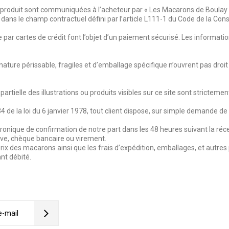
du produit sont communiquées à l’acheteur par « Les Macarons de Boulay 
s dans le champ contractuel défini par l’article L111-1 du Code de la C
e par cartes de crédit font l’objet d’un paiement sécurisé. Les informat
de nature périssable, fragiles et d’emballage spécifique n’ouvrent pas dro
artielle des illustrations ou produits visibles sur ce site sont strictement
 34 de la loi du 6 janvier 1978, tout client dispose, sur simple demande d
ronique de confirmation de notre part dans les 48 heures suivant la réce
ive, chèque bancaire ou virement.
x des macarons ainsi que les frais d’expédition, emballages, et autres p
nt débité.