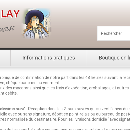
Informations pratiques
Boutique en l
ronique de confirmation de notre part dans les 48 heures suivant la réce
ive, chèque bancaire ou virement.
x des macarons ainsi que les frais d’expédition, emballages, et autres p
nt débité.
olissimo suivi" : Réception dans les 2 jours ouvrés qui suivent l’envoi du
ile avec ou sans signature, dépôt en point-relais ou au bureau de poste 
tres normalisée du destinataire. Pour les livraisons domicile "avec signat
 moyen de transport, à notre convenance, qui nous semblerait mieux conv